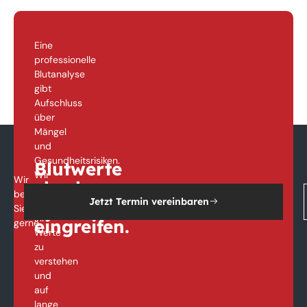
Eine
professionelle
Blutanalyse
gibt
Aufschluss
über
Mängel
und
Gesundheitsrisiken.
Blutwerte
Wir
Wir
checken.
helfen
beraten
Jetzt Termin vereinbaren
Frühzeitig
Ihnen,
Sie
Ihre
eingreifen.
gerne
Werte
zu
verstehen
und
auf
lange