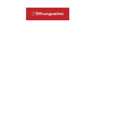
Rufen Sie uns an:
Öffnungszeiten
Kontakt
02736 44250